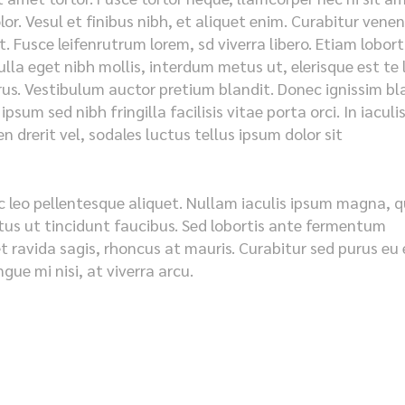
olor. Vesul et finibus nibh, et aliquet enim. Curabitur vene
. Fusce leifenrutrum lorem, sd viverra libero. Etiam lobort
lla eget nibh mollis, interdum metus ut, elerisque est te 
purus. Vestibulum auctor pretium blandit. Donec ignissim bl
psum sed nibh fringilla facilisis vitae porta orci. In iaculi
 drerit vel, sodales luctus tellus ipsum dolor sit
c leo pellentesque aliquet. Nullam iaculis ipsum magna, q
metus ut tincidunt faucibus. Sed lobortis ante fermentum
et ravida sagis, rhoncus at mauris. Curabitur sed purus eu 
ue mi nisi, at viverra arcu.