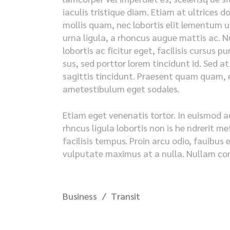
iaculis tristique diam. Etiam at ultrices d
mollis quam, nec lobortis elit lementum ut
urna ligula, a rhoncus augue mattis ac. Nu
lobortis ac ficitur eget, facilisis cursus 
sus, sed porttor lorem tincidunt id. Sed at i
sagittis tincidunt. Praesent quam quam, en
ametestibulum eget sodales.
Etiam eget venenatis tortor. In euismod a
rhncus ligula lobortis non is he ndrerit 
facilisis tempus. Proin arcu odio, fauibus 
vulputate maximus at a nulla. Nullam cong
Business
Transit