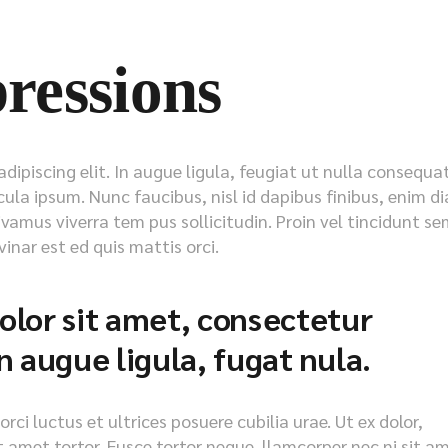
ressions
ipiscing elit. In augue ligula, feugiat ut nulla consequat
icula ipsum. Nunc faucibus, nisl id dapibus finibus, enim d
ivamus viverra tem pus sollicitudin. Proin vel tincidunt se
inar est ed quis mattis orci.
lor sit amet, consectetur
 in augue ligula, fugat nula.
ci luctus et ultrices posuere cubilia urae. Ut ex dolor,
it amet tortor. Fusce tortor neque, llamcorper nec ni sit a