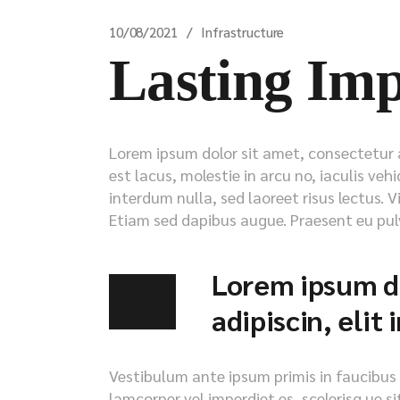
10/08/2021
Infrastructure
Lasting Imp
Lorem ipsum dolor sit amet, consectetur ad
est lacus, molestie in arcu no, iaculis veh
interdum nulla, sed laoreet risus lectus. V
Etiam sed dapibus augue. Praesent eu pulv
Lorem ipsum do
adipiscin, elit
Vestibulum ante ipsum primis in faucibus or
lamcorper vel imperdiet es, scelerisq ue s