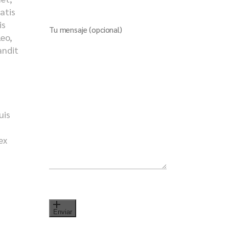
natis
is
Tu mensaje (opcional)
leo,
andit
s
uis
ex
Enviar