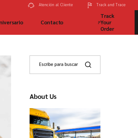
Track and Trace
Atención al Cliente
Track
niversario
Contacto
Your
Order
About Us