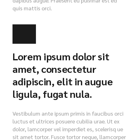
dapibus augue. Praesent eu pulvinar est ed
quis mattis orci.
Lorem ipsum dolor sit
amet, consectetur
adipiscin, elit in augue
ligula, fugat nula.
Vestibulum ante ipsum primis in faucibus orci
luctus et ultrices posuere cubilia urae. Ut ex
dolor, lamcorper vel imperdiet es, scelerisq ue
sit amet tortor. Fusce tortor neque, llamcorper