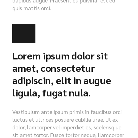
dapibus augue. Praesent eu pulvinar est ed
quis mattis orci.
Lorem ipsum dolor sit
amet, consectetur
adipiscin, elit in augue
ligula, fugat nula.
Vestibulum ante ipsum primis in faucibus orci
luctus et ultrices posuere cubilia urae. Ut ex
dolor, lamcorper vel imperdiet es, scelerisq ue
sit amet tortor. Fusce tortor neque, llamcorper